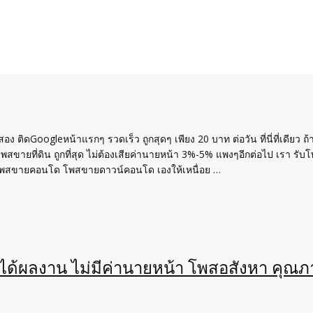
oogleหน้าแรกๆ รวดเร็ว ถูกสุดๆ เพียง 20 บาท ต่อวัน ที่นี่ที่เดียว ถ้าข
งโพสขายที่ดิน ถูกที่สุด ไม่ต้องเสียค่านายหน้า 3%-5% แพงๆอีกต่อไป เรา รับโ
ับโพสขายคอนโด โพสขายดาวน์คอนโด เองให้เหนื่อย …
ันได้ผลงาน ไม่มีค่านายหน้า โพสอสังหา คุณภ