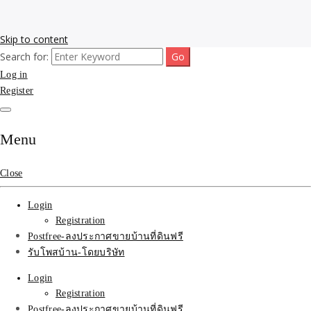
Skip to content
Search for:
รับโพสต์เว็บขายบ้าน อสังหา ทำSEOรายเดือนราคาถูก เน้นติดAI โพสต์
รับจ้างโพสขายบ้าน ติดAI
Log in
ประกาศบ้านที่ดินฟรี SEOขายบ้าน รับจ้างโพสต์บ้านที่ดินติดหน้า1goolge
ราคาถูกที่สุด ฟรีลงประกาศอสังหา รับทำSEOขายสินค้า
Register
Search รับทำSEOรายเดือน
ติดหน้า1google ราคาถูก
Menu
มาก SEOขายของ บ้าน
Close
ที่ดินฟรีประกาศ ที่เดียวใน
Login
เมืองไทย
Registration
Postfree-ลงประกาศขายบ้านที่ดินฟรี
รับโพสบ้าน-โดยบริษัท
Login
Registration
Postfree-ลงประกาศขายบ้านที่ดินฟรี