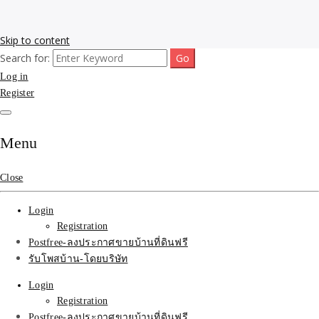
Skip to content
Search for:
รับโพสต์เว็บขายบ้าน อสังหา ทำSEOรายเดือนราคาถูก เน้นติดAI โพสต์
รับจ้างโพสขายบ้าน ติดAI
Log in
ประกาศบ้านที่ดินฟรี SEOขายบ้าน รับจ้างโพสต์บ้านที่ดินติดหน้า1goolge
ราคาถูกที่สุด ฟรีลงประกาศอสังหา รับทำSEOขายสินค้า
Register
Search รับทำSEOรายเดือน
ติดหน้า1google ราคาถูก
Menu
มาก SEOขายของ บ้าน
Close
ที่ดินฟรีประกาศ ที่เดียวใน
Login
เมืองไทย
Registration
Postfree-ลงประกาศขายบ้านที่ดินฟรี
รับโพสบ้าน-โดยบริษัท
Login
Registration
Postfree-ลงประกาศขายบ้านที่ดินฟรี