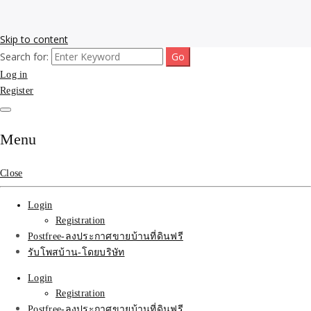
Skip to content
Search for:
รับโพสต์เว็บขายบ้าน อสังหา ทำSEOรายเดือนราคาถูก เน้นติดAI โพสต์
รับจ้างโพสขายบ้าน ติดAI
Log in
ประกาศบ้านที่ดินฟรี SEOขายบ้าน รับจ้างโพสต์บ้านที่ดินติดหน้า1goolge
ราคาถูกที่สุด ฟรีลงประกาศอสังหา รับทำSEOขายสินค้า
Register
Search รับทำSEOรายเดือน
ติดหน้า1google ราคาถูก
Menu
มาก SEOขายของ บ้าน
Close
ที่ดินฟรีประกาศ ที่เดียวใน
Login
เมืองไทย
Registration
Postfree-ลงประกาศขายบ้านที่ดินฟรี
รับโพสบ้าน-โดยบริษัท
Login
Registration
Postfree-ลงประกาศขายบ้านที่ดินฟรี