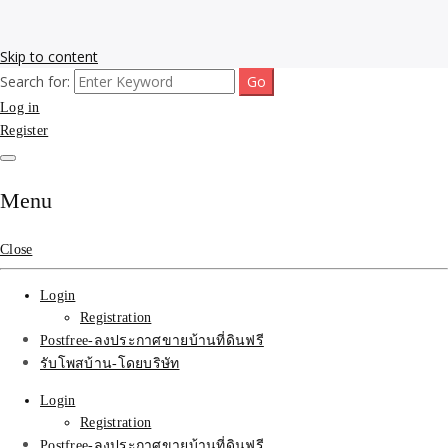
Skip to content
Search for:
รับโพสต์เว็บขายบ้าน อสังหา ทำSEOรายเดือนราคาถูก เน้นติดAI โพสต์
รับจ้างโพสขายบ้าน ติดAI
Log in
ประกาศบ้านที่ดินฟรี SEOขายบ้าน รับจ้างโพสต์บ้านที่ดินติดหน้า1goolge
ราคาถูกที่สุด ฟรีลงประกาศอสังหา รับทำSEOขายสินค้า
Register
Search รับทำSEOรายเดือน
ติดหน้า1google ราคาถูก
Menu
มาก SEOขายของ บ้าน
Close
ที่ดินฟรีประกาศ ที่เดียวใน
Login
เมืองไทย
Registration
Postfree-ลงประกาศขายบ้านที่ดินฟรี
รับโพสบ้าน-โดยบริษัท
Login
Registration
Postfree-ลงประกาศขายบ้านที่ดินฟรี