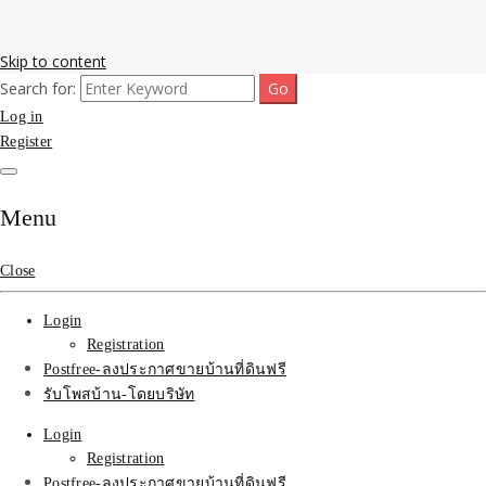
Skip to content
Search for:
รับโพสต์เว็บขายบ้าน อสังหา ทำSEOรายเดือนราคาถูก เน้นติดAI โพสต์
รับจ้างโพสขายบ้าน ติดAI
Log in
ประกาศบ้านที่ดินฟรี SEOขายบ้าน รับจ้างโพสต์บ้านที่ดินติดหน้า1goolge
ราคาถูกที่สุด ฟรีลงประกาศอสังหา รับทำSEOขายสินค้า
Register
Search รับทำSEOรายเดือน
ติดหน้า1google ราคาถูก
Menu
มาก SEOขายของ บ้าน
Close
ที่ดินฟรีประกาศ ที่เดียวใน
Login
เมืองไทย
Registration
Postfree-ลงประกาศขายบ้านที่ดินฟรี
รับโพสบ้าน-โดยบริษัท
Login
Registration
Postfree-ลงประกาศขายบ้านที่ดินฟรี