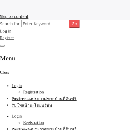
Skip to content
Search for:
รับโพสต์เว็บขายบ้าน อสังหา ทำSEOรายเดือนราคาถูก เน้นติดAI โพสต์
รับจ้างโพสขายบ้าน ติดAI
Log in
ประกาศบ้านที่ดินฟรี SEOขายบ้าน รับจ้างโพสต์บ้านที่ดินติดหน้า1goolge
ราคาถูกที่สุด ฟรีลงประกาศอสังหา รับทำSEOขายสินค้า
Register
Search รับทำSEOรายเดือน
ติดหน้า1google ราคาถูก
Menu
มาก SEOขายของ บ้าน
Close
ที่ดินฟรีประกาศ ที่เดียวใน
Login
เมืองไทย
Registration
Postfree-ลงประกาศขายบ้านที่ดินฟรี
รับโพสบ้าน-โดยบริษัท
Login
Registration
Postfree-ลงประกาศขายบ้านที่ดินฟรี