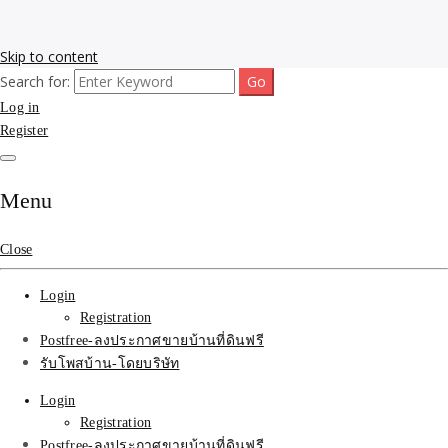
Skip to content
Search for:
รับโพสต์เว็บขายบ้าน อสังหา ทำSEOรายเดือนราคาถูก เน้นติดAI โพสต์
รับจ้างโพสขายบ้าน ติดAI
Log in
ประกาศบ้านที่ดินฟรี SEOขายบ้าน รับจ้างโพสต์บ้านที่ดินติดหน้า1goolge
ราคาถูกที่สุด ฟรีลงประกาศอสังหา รับทำSEOขายสินค้า
Register
Search รับทำSEOรายเดือน
ติดหน้า1google ราคาถูก
Menu
มาก SEOขายของ บ้าน
Close
ที่ดินฟรีประกาศ ที่เดียวใน
Login
เมืองไทย
Registration
Postfree-ลงประกาศขายบ้านที่ดินฟรี
รับโพสบ้าน-โดยบริษัท
Login
Registration
Postfree-ลงประกาศขายบ้านที่ดินฟรี