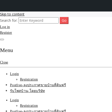
Skip to content
Search for:
รับโพสต์เว็บขายบ้าน อสังหา ทำSEOรายเดือนราคาถูก เน้นติดAI โพสต์
รับจ้างโพสขายบ้าน ติดAI
Log in
ประกาศบ้านที่ดินฟรี SEOขายบ้าน รับจ้างโพสต์บ้านที่ดินติดหน้า1goolge
ราคาถูกที่สุด ฟรีลงประกาศอสังหา รับทำSEOขายสินค้า
Register
Search รับทำSEOรายเดือน
ติดหน้า1google ราคาถูก
Menu
มาก SEOขายของ บ้าน
Close
ที่ดินฟรีประกาศ ที่เดียวใน
Login
เมืองไทย
Registration
Postfree-ลงประกาศขายบ้านที่ดินฟรี
รับโพสบ้าน-โดยบริษัท
Login
Registration
Postfree-ลงประกาศขายบ้านที่ดินฟรี