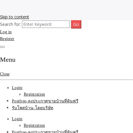
Skip to content
Search for:
รับโพสต์เว็บขายบ้าน อสังหา ทำSEOรายเดือนราคาถูก เน้นติดAI โพสต์
รับจ้างโพสขายบ้าน ติดAI
Log in
ประกาศบ้านที่ดินฟรี SEOขายบ้าน รับจ้างโพสต์บ้านที่ดินติดหน้า1goolge
ราคาถูกที่สุด ฟรีลงประกาศอสังหา รับทำSEOขายสินค้า
Register
Search รับทำSEOรายเดือน
ติดหน้า1google ราคาถูก
Menu
มาก SEOขายของ บ้าน
Close
ที่ดินฟรีประกาศ ที่เดียวใน
Login
เมืองไทย
Registration
Postfree-ลงประกาศขายบ้านที่ดินฟรี
รับโพสบ้าน-โดยบริษัท
Login
Registration
Postfree-ลงประกาศขายบ้านที่ดินฟรี