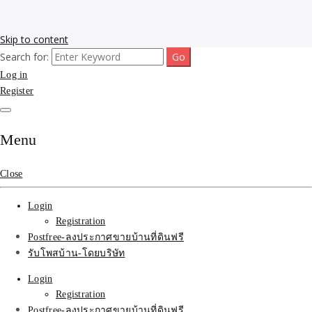
Skip to content
Search for:
รับโพสต์เว็บขายบ้าน อสังหา ทำSEOรายเดือนราคาถูก เน้นติดAI โพสต์
รับจ้างโพสขายบ้าน ติดAI
Log in
ประกาศบ้านที่ดินฟรี SEOขายบ้าน รับจ้างโพสต์บ้านที่ดินติดหน้า1goolge
ราคาถูกที่สุด ฟรีลงประกาศอสังหา รับทำSEOขายสินค้า
Register
Search รับทำSEOรายเดือน
ติดหน้า1google ราคาถูก
Menu
มาก SEOขายของ บ้าน
Close
ที่ดินฟรีประกาศ ที่เดียวใน
Login
เมืองไทย
Registration
Postfree-ลงประกาศขายบ้านที่ดินฟรี
รับโพสบ้าน-โดยบริษัท
Login
Registration
Postfree-ลงประกาศขายบ้านที่ดินฟรี