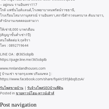
– อยู่ถนน รามอินทรา117
ใกล้ แฟชั่นไอส์แลนด์,โรงพยาบาลนพรัตน์ราชธานี,
โรงเรียนโสมาภานุสสรณ์ รามอินทรา,สถานีตำรวจนครบาล คันนายาว,
สำนักงานเขตคลองสามวา
ให้เช่า8,000 บาท/เดือน
(สัญญาขั้นต่ำเช่า1ปี)
สนใจติดต่อ k.กุลจิรา
โทร : 0892719644
LINE OA : @365obplb
https://page.line.me/365obplb
www.mnlandandhouses.com
[ บ้านเช่า ขายกรุงเทพ ปริมณฑล ] :
https://www.facebook.com/share/fqaVcS95JkbqBzsA/
รับโพสขายบ้าน
|
รับจ้างโพสSEOบ้านที่ดิน
Posted in
ขายทาวน์โฮม-ทาวน์เฮ้าส์
Post navigation