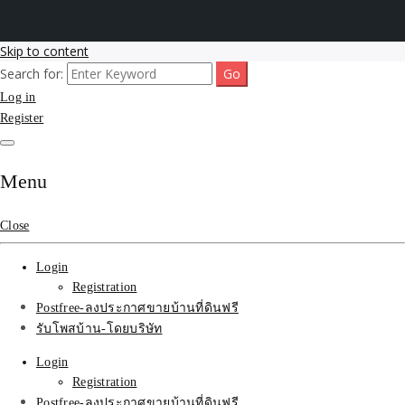
Skip to content
Search for:
รับโพสต์เว็บขายบ้าน อสังหา ทำSEOรายเดือนราคาถูก เน้นติดAI โพสต์
รับจ้างโพสขายบ้าน ติดAI
Log in
ประกาศบ้านที่ดินฟรี SEOขายบ้าน รับจ้างโพสต์บ้านที่ดินติดหน้า1goolge
ราคาถูกที่สุด ฟรีลงประกาศอสังหา รับทำSEOขายสินค้า
Register
Search รับทำSEOรายเดือน
ติดหน้า1google ราคาถูก
Menu
มาก SEOขายของ บ้าน
Close
ที่ดินฟรีประกาศ ที่เดียวใน
Login
เมืองไทย
Registration
Postfree-ลงประกาศขายบ้านที่ดินฟรี
รับโพสบ้าน-โดยบริษัท
Login
Registration
Postfree-ลงประกาศขายบ้านที่ดินฟรี