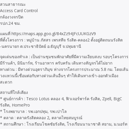
สวนสาธารณะ
Access Card Control
กล้องวงจรปิด
รปภ.24 ชม.
แผนที่ https://maps.app.goo.gl/84xZz94JFcUUKGzV9
ที่ตั้งโครงการ : หมู่บ้าน ภัสสร เพรสทีจ รังสิต-คลอง2 ตั้งอยู่ติดถนนรังสิต
-นครนายก ต.ประชาธิปัตย์ อ.ธัญบุรี จ.ปทุมธานี
จุดเด่นของทำเล : เป็นย่านชุมชนพักอาศัยที่มีความเงียบสงบ รอบๆโครงการ
มีร้านค้า, มินิมาร์ท, ร้านอาหาร ครับครัน เดินทางสัญจรได้ไม่ยาก
ทางด่วน : มีทางด่วนอุตราภิมุข ห่างจากโครงการประมาณ 5.8 กม. โดยเส้น
วงแหวนนี้เชื่อมต่อกับทางด่วนเส้นอื่นๆ ทำให้เดินทางเข้า-ออกตัวเมือง
สะดวก
สถานที่ใกล้เคียง
* ศูนย์การค้า : Tesco Lotus คลอง 4, ฟิวเจอร์พาร์ค รังสิต, Zpell, BigC
รังสิต, HomePro
* โรงพยาบาล : รพ.เอกปทุม, รพ.เปาโล
* ตลาด : ตลาดรังสิตคลอง 2, ตลาดไทยสมบูรณ์
* สถานศึกษา : โรงเรียนโชคชัยรังสิต, โรงเรียนนานาชาติ สยาม, ม.นอร์ท