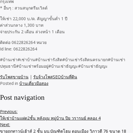
กรุงเทพ
* อื่นๆ : สวนสนุกดรีมเวิลด์
ให้เช่า 22,000 บ./ด. สัญญาขั้นต่ำ 1 ปี
ค่าส่วนกลาง 1,300 บาท
จ่ายประกัน 2 เดือน ล่วงหน้า 1 เดือน
ติดต่อ 0622826264 หมวย
Id line: 0622826264
#บ้านเช่า#เช่าบ้าน#บ้านเช่ารังสิต#บ้านเช่ารังสิตนครนายก#บ้านเช่า
ปทุมธานี#บ้านเช่าพร้อมอยู่#บ้านเช่าธัญญะ#บ้านเช่าธัญญะ
รับโพสขายบ้าน
|
รับจ้างโพสSEOบ้านที่ดิน
Posted in
บ้านเดี่ยวมือสอง
Post navigation
Previous:
ให้เช่าบ้านแฝด2ชั้น หลังมุม หมู่บ้าน ปิย วรารมย์ คลอง 4
Next:
ขายถูกทาวน์เฮ้าส์ 2 ชั้น มบ.บัณฑิตโฮม ดอนเมือง วิภาวดี 76 ขนาด 18