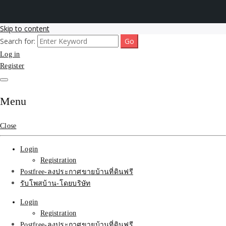
Skip to content
Search for:
รับโพสต์เว็บขายบ้าน อสังหา ทำSEOรายเดือนราคาถูก เน้นติดAI โพสต์
รับจ้างโพสขายบ้าน ติดAI
Log in
ประกาศบ้านที่ดินฟรี SEOขายบ้าน รับจ้างโพสต์บ้านที่ดินติดหน้า1goolge
ราคาถูกที่สุด ฟรีลงประกาศอสังหา รับทำSEOขายสินค้า
Register
Search รับทำSEOรายเดือน
ติดหน้า1google ราคาถูก
Menu
มาก SEOขายของ บ้าน
Close
ที่ดินฟรีประกาศ ที่เดียวใน
Login
เมืองไทย
Registration
Postfree-ลงประกาศขายบ้านที่ดินฟรี
รับโพสบ้าน-โดยบริษัท
Login
Registration
Postfree-ลงประกาศขายบ้านที่ดินฟรี