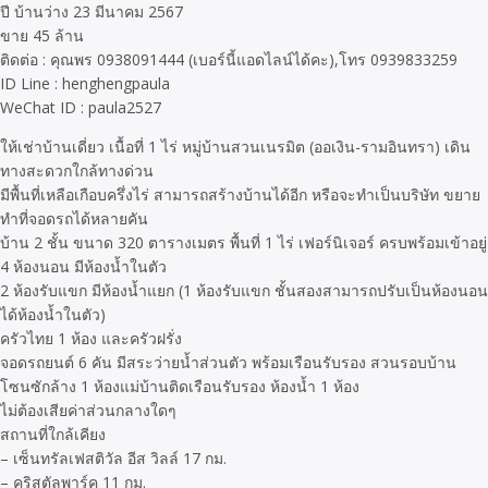
ปี บ้านว่าง 23 มีนาคม 2567
ขาย 45 ล้าน
ติดต่อ : คุณพร 0938091444 (เบอร์นี้แอดไลน์ได้คะ),โทร 0939833259
ID Line : henghengpaula
WeChat ID : paula2527
ให้เช่าบ้านเดี่ยว เนื้อที่ 1 ไร่ หมู่บ้านสวนเนรมิต (ออเงิน-รามอินทรา) เดิน
ทางสะดวกใกล้ทางด่วน
มีพื้นที่เหลือเกือบครึ่งไร่ สามารถสร้างบ้านได้อีก หรือจะทำเป็นบริษัท ขยาย
ทำที่จอดรถได้หลายคัน
บ้าน 2 ชั้น ขนาด 320 ตารางเมตร พื้นที่ 1 ไร่ เฟอร์นิเจอร์ ครบพร้อมเข้าอยู่
4 ห้องนอน มีห้องน้ำในตัว
2 ห้องรับแขก มีห้องน้ำแยก (1 ห้องรับแขก ชั้นสองสามารถปรับเป็นห้องนอน
ได้ห้องน้ำในตัว)
ครัวไทย 1 ห้อง และครัวฝรั่ง
จอดรถยนต์ 6 คัน มีสระว่ายน้ำส่วนตัว พร้อมเรือนรับรอง สวนรอบบ้าน
โซนซักล้าง 1 ห้องแม่บ้านติดเรือนรับรอง ห้องน้ำ 1 ห้อง
ไม่ต้องเสียค่าส่วนกลางใดๆ
สถานที่ใกล้เคียง
– เซ็นทรัลเฟสติวัล อีส วิลล์ 17 กม.
– คริสตัลพาร์ค 11 กม.