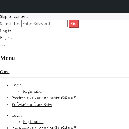
Skip to content
Search for:
รับโพสต์เว็บขายบ้าน อสังหา ทำSEOรายเดือนราคาถูก เน้นติดAI โพสต์
รับจ้างโพสขายบ้าน ติดAI
Log in
ประกาศบ้านที่ดินฟรี SEOขายบ้าน รับจ้างโพสต์บ้านที่ดินติดหน้า1goolge
ราคาถูกที่สุด ฟรีลงประกาศอสังหา รับทำSEOขายสินค้า
Register
Search รับทำSEOรายเดือน
ติดหน้า1google ราคาถูก
Menu
มาก SEOขายของ บ้าน
Close
ที่ดินฟรีประกาศ ที่เดียวใน
Login
เมืองไทย
Registration
Postfree-ลงประกาศขายบ้านที่ดินฟรี
รับโพสบ้าน-โดยบริษัท
Login
Registration
Postfree-ลงประกาศขายบ้านที่ดินฟรี