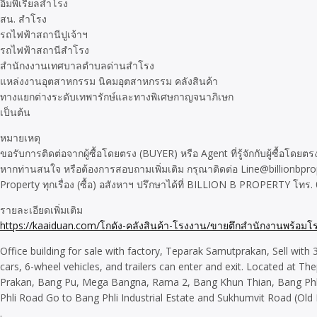
อิมพีเรียลสำโรง
สน. สำโรง
รถไฟฟ้าสถานีปูเจ้าฯ
รถไฟฟ้าสถานีสำโรง
สำนักงงานเทศบาลตำบลด่านสำโรง
แหล่งงานอุตสาหกรรม นิคมอุตสาหกรรม คลังสินค้า
ทางแยกต่างระดับเทพารักษ์และทางพิเศษกาญจนาภิเษก
เป็นต้น
หมายเหตุ
ขอรับการติดต่อจากผู้ซื้อโดยตรง (BUYER) หรือ Agent ที่รู้จักกับผู้ซื้อโดย
หากท่านสนใจ หรือต้องการสอบถามเพิ่มเติม กรุณาติดต่อ Line@billionbprope
Property ทุกเรื่อง (ซื้อ) อสังหาฯ ปรึกษาได้ที่ BILLION B PROPERTY โทร
รายละเอียดเพิ่มเติม
https://kaaiduan.com/โกดัง-คลังสินค้า-โรงงาน/ขายตึกสำนักงานพร้อมโ
Office building for sale with factory, Teparak Samutprakan, Sell with 
cars, 6-wheel vehicles, and trailers can enter and exit. Located at
Prakan, Bang Pu, Mega Bangna, Rama 2, Bang Khun Thian, Bang Phli, 
Phli Road Go to Bang Phli Industrial Estate and Sukhumvit Road (Old 
.