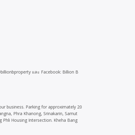
@billionbproperty และ Facebook: Billion B
your business. Parking for approximately 20
Bangna, Phra Khanong, Srinakarin, Samut
 Phli Housing Intersection. Kheha Bang