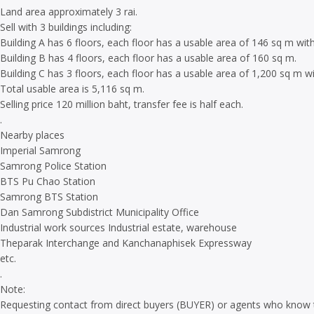
Land area approximately 3 rai.
Sell with 3 buildings including:
Building A has 6 floors, each floor has a usable area of 146 sq m wit
Building B has 4 floors, each floor has a usable area of 160 sq m.
Building C has 3 floors, each floor has a usable area of 1,200 sq m wi
Total usable area is 5,116 sq m.
Selling price 120 million baht, transfer fee is half each.
.
Nearby places
Imperial Samrong
Samrong Police Station
BTS Pu Chao Station
Samrong BTS Station
Dan Samrong Subdistrict Municipality Office
Industrial work sources Industrial estate, warehouse
Theparak Interchange and Kanchanaphisek Expressway
etc.
.
Note:
Requesting contact from direct buyers (BUYER) or agents who know t