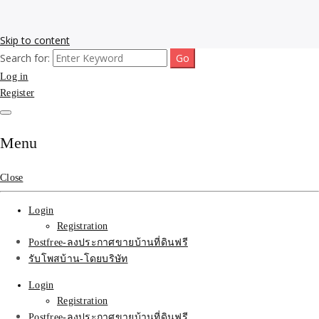
Skip to content
Search for:
รับโพสต์เว็บขายบ้าน อสังหา ทำSEOรายเดือนราคาถูก เน้นติดAI โพสต์
รับจ้างโพสขายบ้าน ติดAI
Log in
ประกาศบ้านที่ดินฟรี SEOขายบ้าน รับจ้างโพสต์บ้านที่ดินติดหน้า1goolge
ราคาถูกที่สุด ฟรีลงประกาศอสังหา รับทำSEOขายสินค้า
Register
Search รับทำSEOรายเดือน
ติดหน้า1google ราคาถูก
Menu
มาก SEOขายของ บ้าน
Close
ที่ดินฟรีประกาศ ที่เดียวใน
Login
เมืองไทย
Registration
Postfree-ลงประกาศขายบ้านที่ดินฟรี
รับโพสบ้าน-โดยบริษัท
Login
Registration
Postfree-ลงประกาศขายบ้านที่ดินฟรี