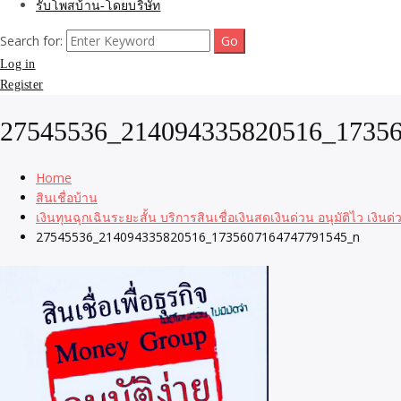
รับโพสบ้าน-โดยบริษัท
Search for:
Log in
Register
27545536_214094335820516_1735
Home
สินเชื่อบ้าน
เงินทุนฉุกเฉินระยะสั้น บริการสินเชื่อเงินสดเงินด่วน อนุมัติไว เงินด
27545536_214094335820516_1735607164747791545_n