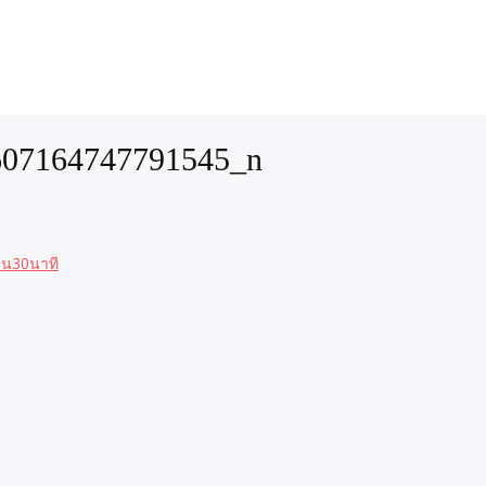
607164747791545_n
่วน30นาที