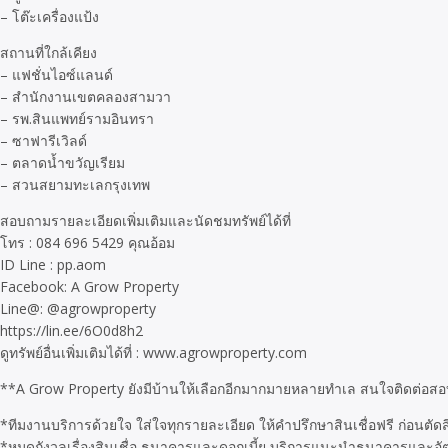
– โต๊ะเครื่องแป้ง
สถานที่ใกล้เคียง
– แฟชั่นไอซ์แลนด์
– สำนักงานเขตคลองสามวา
– รพ.สินแพทย์รามอินทรา
– ซาฟารีเวิลด์
– ตลาดน้ำขวัญเรียม
– สวนสยามทะเลกรุงเทพ
สอบถามรายละเอียดเพิ่มเติมและนัดชมทรัพย์ได้ที่
โทร : 084 696 5429 คุณอ้อม
ID Line : pp.aom
Facebook: A Grow Property
Line@: @agrowproperty
https://lin.ee/6O0d8h2
ดูทรัพย์อื่นเพิ่มเติมได้ที่ : www.agrowproperty.com
**A Grow Property ยังมีบ้านให้เลือกอีกมากมายหลายทำเล สนใจติดต่อส
*ทีมงานบริการด้วยใจ ใส่ใจทุกรายละเอียด ให้คำปรึกษาสินเชื่อฟรี ก่อนตัดส
*หมดกังวลเรื่องสินเชื่อ ธนาคารและดอกเบี้ย บริการแนะนำธนาคารและอัตราดอก