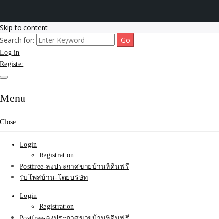
Skip to content
Search for:
รับโพสต์เว็บขายบ้าน อสังหา ทำSEOรายเดือนราคาถูก เน้นติดAI โพสต์
รับจ้างโพสขายบ้าน ติดAI
Log in
ประกาศบ้านที่ดินฟรี SEOขายบ้าน รับจ้างโพสต์บ้านที่ดินติดหน้า1goolge
ราคาถูกที่สุด ฟรีลงประกาศอสังหา รับทำSEOขายสินค้า
Register
Search รับทำSEOรายเดือน
ติดหน้า1google ราคาถูก
Menu
มาก SEOขายของ บ้าน
Close
ที่ดินฟรีประกาศ ที่เดียวใน
Login
เมืองไทย
Registration
Postfree-ลงประกาศขายบ้านที่ดินฟรี
รับโพสบ้าน-โดยบริษัท
Login
Registration
Postfree-ลงประกาศขายบ้านที่ดินฟรี