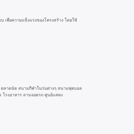
แบบ เพื่อความแข็งแรงของโครงสร้าง โดยใช้
าด ตลาดนัด สนามกีฬาในร่มต่างๆ สนามฟุตบอล
หาร โรงอาหาร ลานจอดรถ ศูนย์แสดง