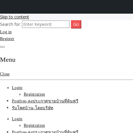
Skip to content
Search for:
รับโพสต์เว็บขายบ้าน อสังหา ทำSEOรายเดือนราคาถูก เน้นติดAI โพสต์
รับจ้างโพสขายบ้าน ติดAI
Log in
ประกาศบ้านที่ดินฟรี SEOขายบ้าน รับจ้างโพสต์บ้านที่ดินติดหน้า1goolge
ราคาถูกที่สุด ฟรีลงประกาศอสังหา รับทำSEOขายสินค้า
Register
Search รับทำSEOรายเดือน
ติดหน้า1google ราคาถูก
Menu
มาก SEOขายของ บ้าน
Close
ที่ดินฟรีประกาศ ที่เดียวใน
Login
เมืองไทย
Registration
Postfree-ลงประกาศขายบ้านที่ดินฟรี
รับโพสบ้าน-โดยบริษัท
Login
Registration
Postfree-ลงประกาศขายบ้านที่ดินฟรี