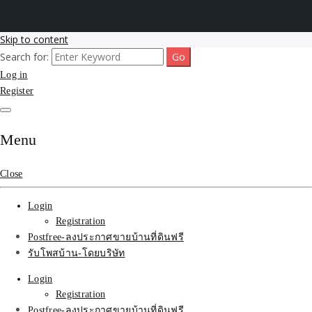
Skip to content
Search for:
รับโพสต์เว็บขายบ้าน อสังหา ทำSEOรายเดือนราคาถูก เน้นติดAI โพสต์
รับจ้างโพสขายบ้าน ติดAI
Log in
ประกาศบ้านที่ดินฟรี SEOขายบ้าน รับจ้างโพสต์บ้านที่ดินติดหน้า1goolge
ราคาถูกที่สุด ฟรีลงประกาศอสังหา รับทำSEOขายสินค้า
Register
Search รับทำSEOรายเดือน
ติดหน้า1google ราคาถูก
Menu
มาก SEOขายของ บ้าน
Close
ที่ดินฟรีประกาศ ที่เดียวใน
Login
เมืองไทย
Registration
Postfree-ลงประกาศขายบ้านที่ดินฟรี
รับโพสบ้าน-โดยบริษัท
Login
Registration
Postfree-ลงประกาศขายบ้านที่ดินฟรี