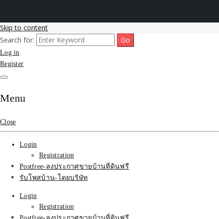
Skip to content
Search for:
รับโพสต์เว็บขายบ้าน อสังหา ทำSEOรายเดือนราคาถูก เน้นติดAI โพสต์
รับจ้างโพสขายบ้าน ติดAI
Log in
ประกาศบ้านที่ดินฟรี SEOขายบ้าน รับจ้างโพสต์บ้านที่ดินติดหน้า1goolge
ราคาถูกที่สุด ฟรีลงประกาศอสังหา รับทำSEOขายสินค้า
Register
Search รับทำSEOรายเดือน
ติดหน้า1google ราคาถูก
Menu
มาก SEOขายของ บ้าน
Close
ที่ดินฟรีประกาศ ที่เดียวใน
Login
เมืองไทย
Registration
Postfree-ลงประกาศขายบ้านที่ดินฟรี
รับโพสบ้าน-โดยบริษัท
Login
Registration
Postfree-ลงประกาศขายบ้านที่ดินฟรี