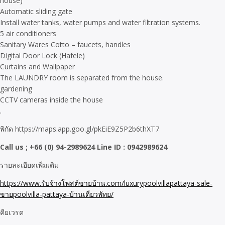
house)
Automatic sliding gate
Install water tanks, water pumps and water filtration systems.
5 air conditioners
Sanitary Wares Cotto – faucets, handles
Digital Door Lock (Hafele)
Curtains and Wallpaper
The LAUNDRY room is separated from the house.
gardening
CCTV cameras inside the house
.
พิกัด https://maps.app.goo.gl/pkEiE9Z5P2b6thXT7
Call us ; +66 (0) 94-2989624 Line ID : 0942989624
รายละเอียดเพิ่มเติม
https://www.รับจ้างโพสต์ขายบ้าน.com/luxurypoolvillapattaya-sale-
ขายpoolvilla-pattaya-บ้านเดี่ยวพัทย/
คียเวรด