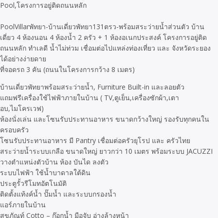
PoolVillarพัทยา-บ้านเดี่ยวพัทยา131ตรว-พร้อมสระว่ายน้ำส่วนตัว บ้าน
เดี่ยว 4 ห้องนอน 4 ห้องน้ำ 2 ครัว + 1 ห้องอเนกประสงค์ โครงการอยู่ติด
ถนนหลัก ทำเลดี น้ำไม่ท่วม เชื่อมต่อไปแหล่งท่องเที่ยว และ จังหวัดระยอง
ได้อย่างง่ายดาย
ที่จอดรถ 3 คัน (ถนนในโครงการกว้าง 8 เมตร)
บ้านเดี่ยวพัทยาพร้อมสระว่ายน้ำ, Furniture Built-in และลอยตัว
แถมฟรีเครื่องใช้ไฟฟ้าภายในบ้าน ( TV,ตูเย็น,เครื่องซักผ้า,เตา
อบ,ไมโครเวฟ)
ห้องนั่งเล่น และโซนรับประทานอาหาร ขนาดกว้างใหญ่ รองรับทุกคนใน
ครอบครัว
โซนรับประทานอาหาร มี Pantry เชื่อมต่อครัวยุโรป และ ครัวไทย
สระว่ายน้ำระบบเกลือ ขนาดใหญ่ ยาวกว่า 10 เมตร พร้อมระบบ JACUZZI
วางตำแหน่งตัวบ้าน ห้อง บันได ลงตัว
ระบบไฟฟ้า ใช้น้ำบาดาลใต้ดิน
ประตูรั้วรีโมทอัตโนมัติ
ติดตั้งแท้งค์น้ำ ปั๊มน้ำ และระบบกรองน้ำ
แอร์ภายในบ้าน
สุขภัณท์ Cotto – ก๊อกน้ำ มือจับ อ่างล้างหน้า