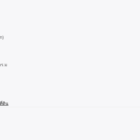
ก)
ตร.ม
ี่ดิน