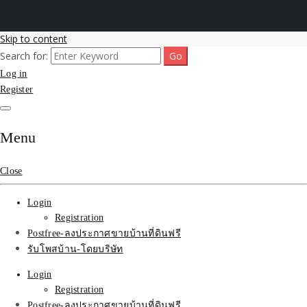
Skip to content
Search for:
รับโพสต์เว็บขายบ้าน อสังหา ทำSEOรายเดือนราคาถูก เน้นติดAI โพสต์
รับจ้างโพสขายบ้าน ติดAI
Log in
ประกาศบ้านที่ดินฟรี SEOขายบ้าน รับจ้างโพสต์บ้านที่ดินติดหน้า1goolge
ราคาถูกที่สุด ฟรีลงประกาศอสังหา รับทำSEOขายสินค้า
Register
Search รับทำSEOรายเดือน
ติดหน้า1google ราคาถูก
Menu
มาก SEOขายของ บ้าน
Close
ที่ดินฟรีประกาศ ที่เดียวใน
Login
เมืองไทย
Registration
Postfree-ลงประกาศขายบ้านที่ดินฟรี
รับโพสบ้าน-โดยบริษัท
Login
Registration
Postfree-ลงประกาศขายบ้านที่ดินฟรี