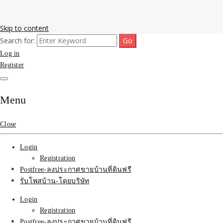
Skip to content
Search for:
รับโพสต์เว็บขายบ้าน อสังหา ทำSEOรายเดือนราคาถูก เน้นติดAI โพสต์
รับจ้างโพสขายบ้าน ติดAI
Log in
ประกาศบ้านที่ดินฟรี SEOขายบ้าน รับจ้างโพสต์บ้านที่ดินติดหน้า1goolge
ราคาถูกที่สุด ฟรีลงประกาศอสังหา รับทำSEOขายสินค้า
Register
Search รับทำSEOรายเดือน
ติดหน้า1google ราคาถูก
Menu
มาก SEOขายของ บ้าน
Close
ที่ดินฟรีประกาศ ที่เดียวใน
Login
เมืองไทย
Registration
Postfree-ลงประกาศขายบ้านที่ดินฟรี
รับโพสบ้าน-โดยบริษัท
Login
Registration
Postfree-ลงประกาศขายบ้านที่ดินฟรี