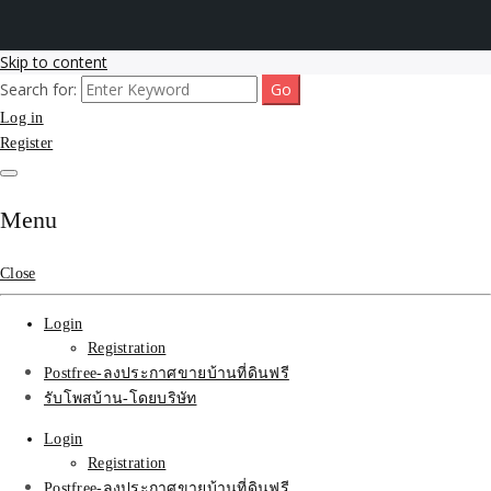
Skip to content
Search for:
รับโพสต์เว็บขายบ้าน อสังหา ทำSEOรายเดือนราคาถูก เน้นติดAI โพสต์
รับจ้างโพสขายบ้าน ติดAI
Log in
ประกาศบ้านที่ดินฟรี SEOขายบ้าน รับจ้างโพสต์บ้านที่ดินติดหน้า1goolge
ราคาถูกที่สุด ฟรีลงประกาศอสังหา รับทำSEOขายสินค้า
Register
Search รับทำSEOรายเดือน
ติดหน้า1google ราคาถูก
Menu
มาก SEOขายของ บ้าน
Close
ที่ดินฟรีประกาศ ที่เดียวใน
Login
เมืองไทย
Registration
Postfree-ลงประกาศขายบ้านที่ดินฟรี
รับโพสบ้าน-โดยบริษัท
Login
Registration
Postfree-ลงประกาศขายบ้านที่ดินฟรี