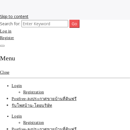
Skip to content
Search for:
รับโพสต์เว็บขายบ้าน อสังหา ทำSEOรายเดือนราคาถูก เน้นติดAI โพสต์
รับจ้างโพสขายบ้าน ติดAI
Log in
ประกาศบ้านที่ดินฟรี SEOขายบ้าน รับจ้างโพสต์บ้านที่ดินติดหน้า1goolge
ราคาถูกที่สุด ฟรีลงประกาศอสังหา รับทำSEOขายสินค้า
Register
Search รับทำSEOรายเดือน
ติดหน้า1google ราคาถูก
Menu
มาก SEOขายของ บ้าน
Close
ที่ดินฟรีประกาศ ที่เดียวใน
Login
เมืองไทย
Registration
Postfree-ลงประกาศขายบ้านที่ดินฟรี
รับโพสบ้าน-โดยบริษัท
Login
Registration
Postfree-ลงประกาศขายบ้านที่ดินฟรี