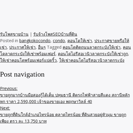
รับโพสขายบ้าน
|
รับจ้างโพสSEOบ้านที่ดิน
Posted in
bangkokocondo
,
condo
,
คอนโดให้เช่า
,
ประกาศขายหรือให้
เช่า
,
ประกาศให้เช่า
,
อื่นๆ
Tagged
คอนโดติดถนนลาดกระบังให้เช่า
,
คอน
โดลาดกระบังให้เช่าพร้อมเฟอร์
,
คอนโดไอรีสอเวนิวลาดกระบังให้เช่าถูก
,
ให้เช่าคอนโดพร้อมเฟอร์แปดริ้ว
,
ให้เช่าคอนโดไอรีสอเวนิวลาดกระบัง
Post navigation
Previous:
ขายถูกมากบ้านมือสองกู้ได้เต็ม ปทุมธานี ติดรถไฟฟ้าสายสีแดง สถานีหลัก
หก ราคา 2,590,000 เจ้าของขายเอง พฤกษาวิลล์ 40
Next:
ขายถูกที่ดินใกล้อำเภอไทรน้อย ตลาดไทรน้อย ที่ดินสวยอยู่หัวมุม ขายถูก
เพียง ตรว ละ 13,750 บาท