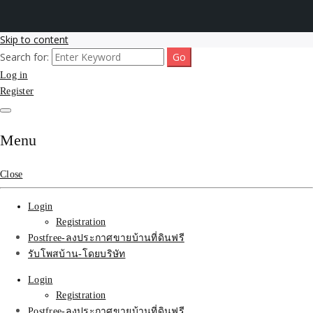
Skip to content
Search for:
รับโพสต์เว็บขายบ้าน อสังหา ทำSEOรายเดือนราคาถูก เน้นติดAI โพสต์
รับจ้างโพสขายบ้าน ติดAI
Log in
ประกาศบ้านที่ดินฟรี SEOขายบ้าน รับจ้างโพสต์บ้านที่ดินติดหน้า1goolge
ราคาถูกที่สุด ฟรีลงประกาศอสังหา รับทำSEOขายสินค้า
Register
Search รับทำSEOรายเดือน
ติดหน้า1google ราคาถูก
Menu
มาก SEOขายของ บ้าน
Close
ที่ดินฟรีประกาศ ที่เดียวใน
Login
เมืองไทย
Registration
Postfree-ลงประกาศขายบ้านที่ดินฟรี
รับโพสบ้าน-โดยบริษัท
Login
Registration
Postfree-ลงประกาศขายบ้านที่ดินฟรี