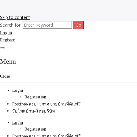
Skip to content
Search for:
รับโพสต์เว็บขายบ้าน อสังหา ทำSEOรายเดือนราคาถูก เน้นติดAI โพสต์
รับจ้างโพสขายบ้าน ติดAI
Log in
ประกาศบ้านที่ดินฟรี SEOขายบ้าน รับจ้างโพสต์บ้านที่ดินติดหน้า1goolge
ราคาถูกที่สุด ฟรีลงประกาศอสังหา รับทำSEOขายสินค้า
Register
Search รับทำSEOรายเดือน
ติดหน้า1google ราคาถูก
Menu
มาก SEOขายของ บ้าน
Close
ที่ดินฟรีประกาศ ที่เดียวใน
Login
เมืองไทย
Registration
Postfree-ลงประกาศขายบ้านที่ดินฟรี
รับโพสบ้าน-โดยบริษัท
Login
Registration
Postfree-ลงประกาศขายบ้านที่ดินฟรี