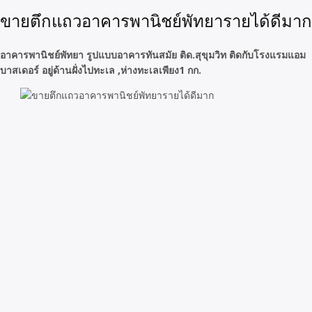
ขายตึกแถวอาคารพานิชย์พัทยารายได้ดีมาก
อาคารพานิชย์พัทยา รูปแบบอาคารทันสมัย ติด.สุขุมวิท ติดกับโรงแรมแอม
บาสเดอร์ อยู่ด้านฝั่งไปทะเล ,ห่างทะเลเพียง1 กก.