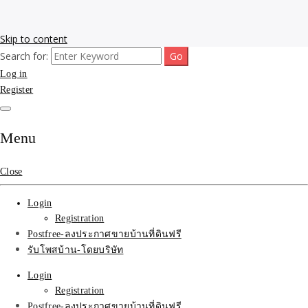
Skip to content
Search for:
รับโพสต์เว็บขายบ้าน อสังหา ทำSEOรายเดือนราคาถูก เน้นติดAI โพสต์
รับจ้างโพสขายบ้าน ติดAI
Log in
ประกาศบ้านที่ดินฟรี SEOขายบ้าน รับจ้างโพสต์บ้านที่ดินติดหน้า1goolge
ราคาถูกที่สุด ฟรีลงประกาศอสังหา รับทำSEOขายสินค้า
Register
Search รับทำSEOรายเดือน
ติดหน้า1google ราคาถูก
Menu
มาก SEOขายของ บ้าน
Close
ที่ดินฟรีประกาศ ที่เดียวใน
Login
เมืองไทย
Registration
Postfree-ลงประกาศขายบ้านที่ดินฟรี
รับโพสบ้าน-โดยบริษัท
Login
Registration
Postfree-ลงประกาศขายบ้านที่ดินฟรี