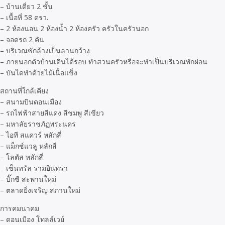
– บ้านเดี่ยว 2 ชั้น
– เนื้อที่ 58 ตรว.
– 2 ห้องนอน 2 ห้องน้ำ 2 ห้องครัว ครัวในครัวนอก
– จอดรถ 2 คัน
– บริเวณซักล้างเป็นลานกว้าง
– ภายนอกตัวบ้านเดินได้รอบ ทำสวนครัวหรือจะทำเป็นบริเวณพักผ่อน
– บันไดทำด้วยไม้เนื้อแข็ง
สถานที่ใกล้เคียง
– สนามบินดอนเมือง
– รถไฟฟ้าสายสีแดง สีชมพู สีเขียว
– มหาลัยราชภัฏพระนคร
– ไอที สแควร์ หลักสี่
– แม็กซ์แวลู หลักสี่
– โลตัส หลักสี่
– เซ็นทรัล รามอินทรา
– บิ๊กซี สะพานใหม่
– ตลาดยิ่งเจริญ สภานใหม่
การคมนาคม
– ดอนเมือง โทลล์เวย์