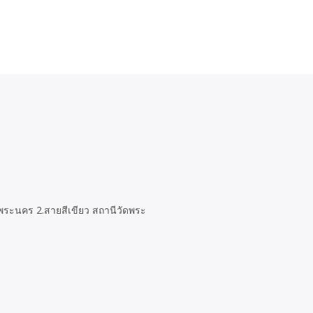
ฏพระนคร 2.สายสีเขียว สถานีวัดพระ