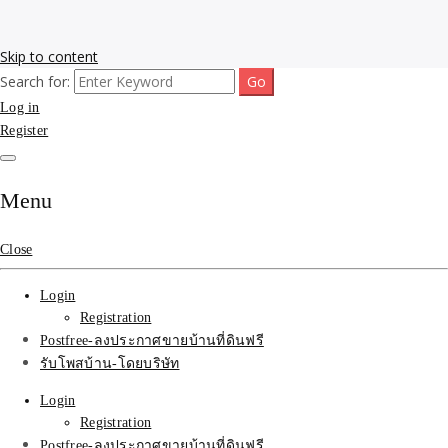
Skip to content
Search for:
รับโพสต์เว็บขายบ้าน อสังหา ทำSEOรายเดือนราคาถูก เน้นติดAI โพสต์
รับจ้างโพสขายบ้าน ติดAI
Log in
ประกาศบ้านที่ดินฟรี SEOขายบ้าน รับจ้างโพสต์บ้านที่ดินติดหน้า1goolge
ราคาถูกที่สุด ฟรีลงประกาศอสังหา รับทำSEOขายสินค้า
Register
Search รับทำSEOรายเดือน
ติดหน้า1google ราคาถูก
Menu
มาก SEOขายของ บ้าน
Close
ที่ดินฟรีประกาศ ที่เดียวใน
Login
เมืองไทย
Registration
Postfree-ลงประกาศขายบ้านที่ดินฟรี
รับโพสบ้าน-โดยบริษัท
Login
Registration
Postfree-ลงประกาศขายบ้านที่ดินฟรี