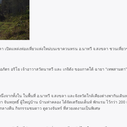
สงขลา เปิดแหล่งท่องเที่ยวแห่งใหม่บนเขาควนหรน อ.นาทวี จ.สงขลา ชวนเที
ภัตร อริโย เจ้าอาวาสวัดนาทวี และ เกจิดัง ของภาคใต้ ฉายา “เทพสามตา” รว
หนึ่งจากทั้งใน ในพื้นที่ อ.นาทวี จ.สงขลา และจังหวัดใกล้เคียงต่างพากันเ
จันทฤทธิ์ ผู้ใหญ่บ้าน บ้านท่าคลอง ได้จัดเตรียมเต็นท์ พักแรม ไว้กว่า 200 เต
กลางคืน กิจกรรมชมดาว ดูดวงจันทร์ ที่สวยงดงามเป็นพิเศษ