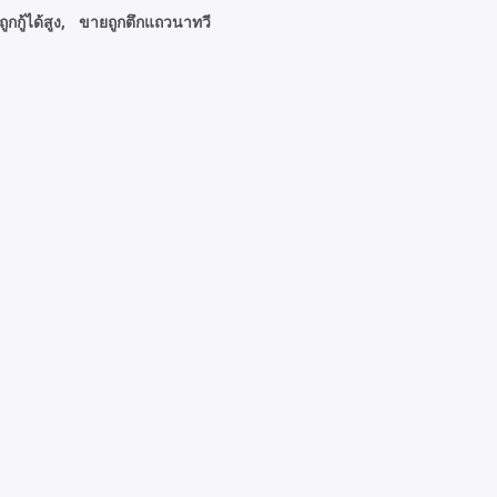
กู้ได้สูง, ขายถูกตึกแถวนาทวี