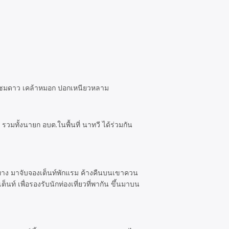
่ยวชมดาว เคล้าหมอก ปอกเหนียวหลาม
มทั้งนายก อบต.ในพื้นที่ นาทวี ได้ร่วมกัน
ดินทาง มาจับจองเต็นท์พักแรม ค้างคืนบนเขาควน
็นท์ เพื่อรองรับนักท่องเที่ยวที่พากัน ขึ้นมาบน