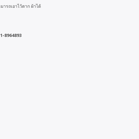
สามารถเอาไว้ตาก ผ้าได้
81-8964893