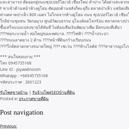
และสามารถ ตัดออกสู่ถนนซุปเปอร์ไฮเวย์ เชียงใหม่-ลำปาง ได้อย่างสะดว
‼️ ขาเข้าด้านหน้าห้างดูโฮม ตัดออกด้านหลังก็ทะลุถึง ตลาดป่าเห็ว แค่นิดเดี
ห่างตลาดป่าเห็ว 800 เมตร ไม่ไกลจากห้างดูโฮม ถนน ซุปเปอร์ไฮเวย์ เชีย
ใกล้ย่านชุมชน วัดกอมุวง ศูนย์วัฒนธรรม อุโมงค์ลดโลกร้อน ตลาดกลางป่า
ซื้อเสร็จแบ่งแปลงขายได้ทันที ไม่ต้องเสียเงินพัฒนาเพิ่ม มีครบจบที่เดียว
????ท่อระบายน้ำ ท่อใหญ่ของเทศบาล. ????ไฟฟ้า ????น้ำประปา
????ถนนลาดยาง 2 ด้าน ????หน้าที่ดินกว้างเรียบถนน
????ใกล้ตลาดกลางขนาดใหญ่ ???? เซเว่น ????ห้างโลตัส ????สาธารณูปโ
*** สนใจสอบถาม ***
โทร 0945735168
Line ID : piyawitnoom
Whatapp : +66945735168
รหัสประกาศ : 2601223
รับโพสขายบ้าน
|
รับจ้างโพสSEOบ้านที่ดิน
Posted in
ประกาศขายที่ดิน
Post navigation
Previous: