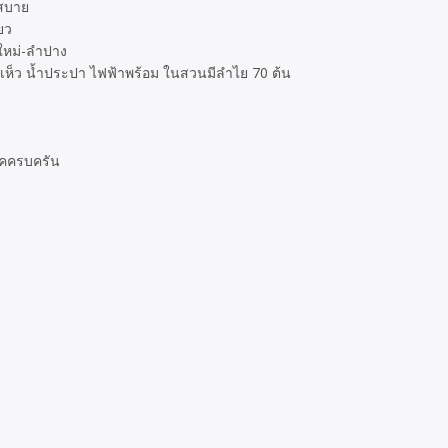
กสบาย
ยว
งใหม่-ลำปาง
เห็ว น้ำประปา ไฟฟ้าพร้อม ในสวนมีลำไย 70 ต้น
ภคครบครัน