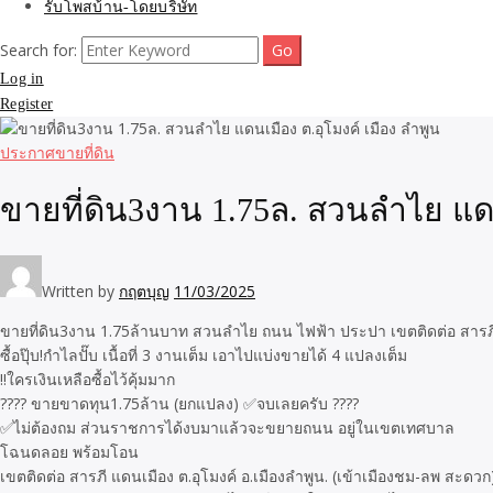
รับโพสบ้าน-โดยบริษัท
Search for:
Log in
Register
ประกาศขายที่ดิน
ขายที่ดิน3งาน 1.75ล. สวนลำไย แดน
Written by
กฤตบุญ
11/03/2025
ขายที่ดิน3งาน 1.75ล้านบาท สวนลำไย ถนน ไฟฟ้า ประปา เขตติดต่อ สารภี 
ซื้อปุ๊บ!กำไลปั๊บ เนื้อที่ 3 งานเต็ม เอาไปแบ่งขายได้ 4 แปลงเต็ม
‼️ใครเงินเหลือซื้อไว้คุ้มมาก
???? ขายขาดทุน1.75ล้าน (ยกแปลง) ✅จบเลยครับ ????
✅ไม่ต้องถม ส่วนราชการได้งบมาแล้วจะขยายถนน อยู่ในเขตเทศบาล
โฉนดลอย พร้อมโอน
เขตติดต่อ สารภี แดนเมือง ต.อุโมงค์ อ.เมืองลำพูน. (เข้าเมืองชม-ลพ สะดวก