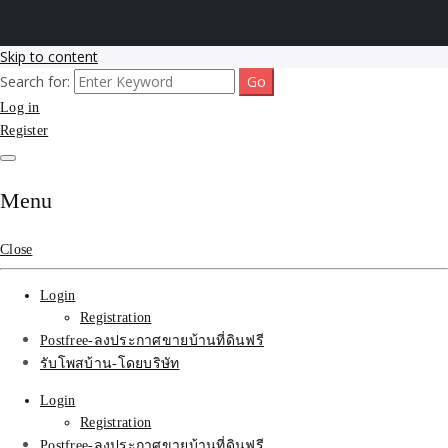
Skip to content
Search for:
รับโพสต์เว็บขายบ้าน อสังหา ทำSEOรายเดือนราคาถูก เน้นติดAI โพสต์
รับจ้างโพสขายบ้าน ติดAI
Log in
ประกาศบ้านที่ดินฟรี SEOขายบ้าน รับจ้างโพสต์บ้านที่ดินติดหน้า1goolge
ราคาถูกที่สุด ฟรีลงประกาศอสังหา รับทำSEOขายสินค้า
Register
Search รับทำSEOรายเดือน
ติดหน้า1google ราคาถูก
Menu
มาก SEOขายของ บ้าน
Close
ที่ดินฟรีประกาศ ที่เดียวใน
Login
เมืองไทย
Registration
Postfree-ลงประกาศขายบ้านที่ดินฟรี
รับโพสบ้าน-โดยบริษัท
Login
Registration
Postfree-ลงประกาศขายบ้านที่ดินฟรี