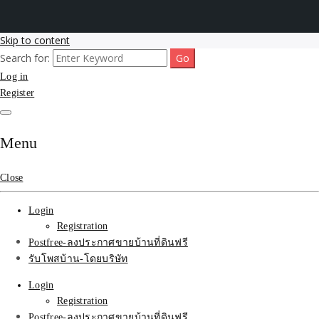
Skip to content
Search for:
รับโพสต์เว็บขายบ้าน อสังหา ทำSEOรายเดือนราคาถูก เน้นติดAI โพสต์
รับจ้างโพสขายบ้าน ติดAI
Log in
ประกาศบ้านที่ดินฟรี SEOขายบ้าน รับจ้างโพสต์บ้านที่ดินติดหน้า1goolge
ราคาถูกที่สุด ฟรีลงประกาศอสังหา รับทำSEOขายสินค้า
Register
Search รับทำSEOรายเดือน
ติดหน้า1google ราคาถูก
Menu
มาก SEOขายของ บ้าน
Close
ที่ดินฟรีประกาศ ที่เดียวใน
Login
เมืองไทย
Registration
Postfree-ลงประกาศขายบ้านที่ดินฟรี
รับโพสบ้าน-โดยบริษัท
Login
Registration
Postfree-ลงประกาศขายบ้านที่ดินฟรี