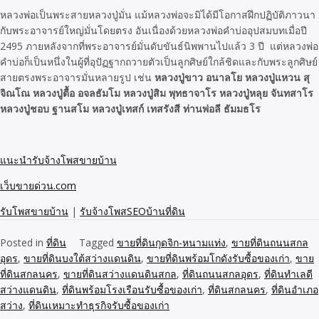
หลวงพ่อเป็นพระสายหลวงปู่มั่น แม้หลวงพ่อจะมิได้มีโอกาสฝึกปฏิบัติภาวนา
กับพระอาจารย์ใหญ่มั่นโดยตรง อันเนื่องด้วยหลวงพ่อคำบ่ออุปสมบทเมื่อปี
2495 ภายหลังจากที่พระอาจารย์มั่นดับขันธ์นิพพานไปแล้ว 3 ปี แต่หลวงพ่อ
คำบ่อก็เป็นหนึ่งในผู้ที่อุปัฏฐากถวายตัวเป็นลูกศิษย์ใกล้ชิดและกับพระลูกศิษย์
สายตรงพระอาจารมั่นหลายรูป เช่น
หลวงปู่ขาว อนาลโย หลวงปู่แหวน สุ
จิณโณ หลวงปู่ตื้อ อจลธัมโม หลวงปู่สิม พุทธาจาโร หลวงปู่หลุย จันทสาโร
หลวงปู่ชอบ ฐานสโม หลวงปู่เทสก์ เทสรังสี ท่านพ่อลี ธัมมธโร
แนะนำรับจ้างโพสขายบ้าน
เว็บขายด่วน.com
รับโพสขายบ้าน
|
รับจ้างโพสSEOบ้านที่ดิน
Posted in
ที่ดิน
Tagged
ขายที่ดินกุดจิก-หนามแท่ง
,
ขายที่ดินถนนสกล
อุดร
,
ขายที่ดินบงใต้สว่างแดนดิน
,
ขายที่ดินพร้อมโกดังรับซื้อของเก่า
,
ขาย
ที่ดินสกลนคร
,
ขายที่ดินสว่างแดนดินสกล
,
ที่ดินถนนสกลอุดร
,
ที่ดินทำเลดี
สว่างแดนดิน
,
ที่ดินพร้อมโรงเรือนรับซื้อของเก่า
,
ที่ดินสกลนคร
,
ที่ดินอำเภอ
สว่าง
,
ที่ดินเหมาะทำธุรกิจรับซื้อของเก่า