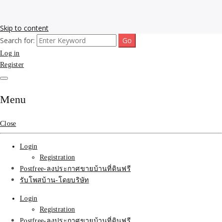
Skip to content
Search for:
รับโพสต์เว็บขายบ้าน อสังหา ทำSEOรายเดือนราคาถูก เน้นติดAI โพสต์
รับจ้างโพสขายบ้าน ติดAI
Log in
ประกาศบ้านที่ดินฟรี SEOขายบ้าน รับจ้างโพสต์บ้านที่ดินติดหน้า1goolge
ราคาถูกที่สุด ฟรีลงประกาศอสังหา รับทำSEOขายสินค้า
Register
Search รับทำSEOรายเดือน
ติดหน้า1google ราคาถูก
Menu
มาก SEOขายของ บ้าน
Close
ที่ดินฟรีประกาศ ที่เดียวใน
Login
เมืองไทย
Registration
Postfree-ลงประกาศขายบ้านที่ดินฟรี
รับโพสบ้าน-โดยบริษัท
Login
Registration
Postfree-ลงประกาศขายบ้านที่ดินฟรี