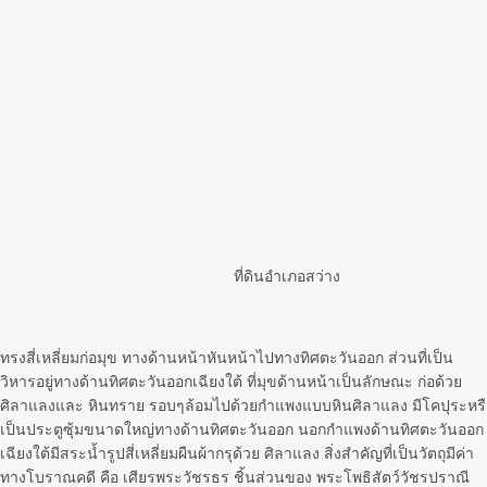
ที่ดินอำเภอสว่าง
ทรงสี่เหลี่ยมก่อมุข ทางด้านหน้าหันหน้าไปทางทิศตะวันออก ส่วนที่เป็น
วิหารอยู่ทางด้านทิศตะวันออกเฉียงใต้ ที่มุขด้านหน้าเป็นลักษณะ ก่อด้วย
ศิลาแลงและ หินทราย รอบๆล้อมไปด้วยกำแพงแบบหินศิลาแลง มีโคปุระหรื
เป็นประตูซุ้มขนาดใหญ่ทางด้านทิศตะวันออก นอกกำแพงด้านทิศตะวันออก
เฉียงใต้มีสระน้ำรูปสี่เหลี่ยมผืนผ้ากรุด้วย ศิลาแลง สิ่งสำคัญที่เป็นวัตถุมีค่า
ทางโบราณคดี คือ เศียรพระวัชรธร ชิ้นส่วนของ พระโพธิสัตว์วัชรปราณี