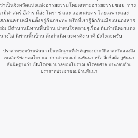
ว่าเป็นจังหวัดแห่งแอ่งอารยธรรมโดยเฉพาะอารยธรรมขอม ทาง
ภมิศาสตร์ อีสาร มีอ่ง โคราช และ แอ่งกสบคร โดยเฉพาะแอง่
สกลนคร เหมือนตั้งอยู่ก้นกระทะ หรือที่เรารู้จักกันเมืองหนองหาร
ล่ม มีตำนานนิทานพื้นบ้าน น่าสนใจหลายๆเรื่อง ต้นกำเนิดผาแดง
นางไอ่ นิพานพื้นบ้าน ต้นกำเนิด ละครดัง นาคี ยังไงละครับ
ปราสาทขอมบ้านพันนา เป็นหลักฐานที่สำคัญของประวัติศาสตรืแสดงถึง
เขตอิทธิพลขอมโบราณ ปราสาทขอมบ้านพันนา หรือ อีกชื่อคือ กู่พันนา
สันนิษฐานว่า เป็นโรงพยาบาลขอมโปราณ อโรคยศาล ประกอบด้วย
ปราสาทประธาขอมบ้านพันนา