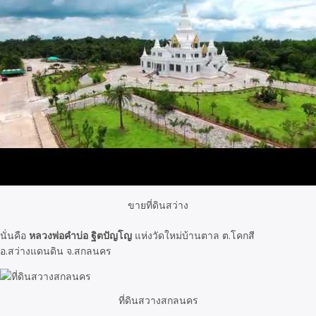
ขายที่ดินสว่าง
นั่นคือ
หลวงพ่อคำบ่อ ฐิตปัญโญ
แห่งวัดใหม่บ้านตาล ต.โคกสี
อ.สว่างแดนดิน จ.สกลนคร
ที่ดินสวางสกลนคร