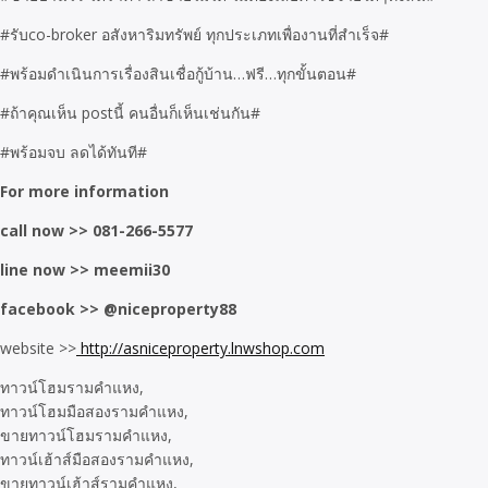
#รับco-broker อสังหาริมทรัพย์ ทุกประเภทเพื่องานที่สำเร็จ#
#พร้อมดำเนินการเรื่องสินเชื่อกู้บ้าน…ฟรี…ทุกขั้นตอน#
#ถ้าคุณเห็น postนี้ คนอื่นก็เห็นเช่นกัน#
#พร้อมจบ ลดได้ทันที#
For more information
call now >> 081-266-5577
line now >> meemii30
facebook >> @niceproperty88
website >>
http://asniceproperty.lnwshop.com
ทาวน์โฮมรามคำแหง,

ทาวน์โฮมมือสองรามคำแหง,

ขายทาวน์โฮมรามคำแหง,

ทาวน์เฮ้าส์มือสองรามคำแหง,

ขายทาวน์เฮ้าส์รามคำแหง,
