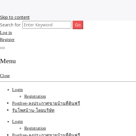
Skip to content
Search for:
รับโพสต์เว็บขายบ้าน อสังหา ทำSEOรายเดือนราคาถูก เน้นติดAI โพสต์
รับจ้างโพสขายบ้าน ติดAI
Log in
ประกาศบ้านที่ดินฟรี SEOขายบ้าน รับจ้างโพสต์บ้านที่ดินติดหน้า1goolge
ราคาถูกที่สุด ฟรีลงประกาศอสังหา รับทำSEOขายสินค้า
Register
Search รับทำSEOรายเดือน
ติดหน้า1google ราคาถูก
Menu
มาก SEOขายของ บ้าน
Close
ที่ดินฟรีประกาศ ที่เดียวใน
Login
เมืองไทย
Registration
Postfree-ลงประกาศขายบ้านที่ดินฟรี
รับโพสบ้าน-โดยบริษัท
Login
Registration
Postfree-ลงประกาศขายบ้านที่ดินฟรี