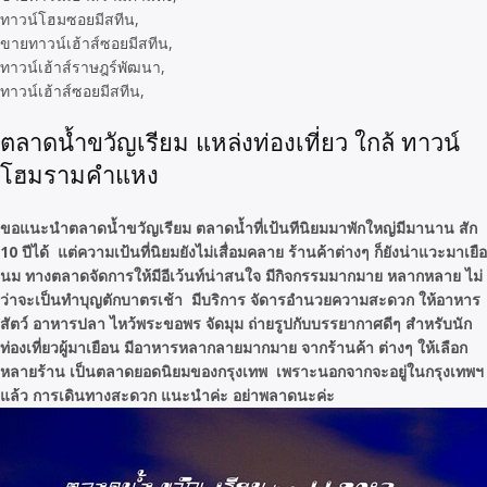
ทาวน์โฮมซอยมีสทีน,

ขายทาวน์เฮ้าส์ซอยมีสทีน,

ทาวน์เฮ้าส์ราษฎร์พัฒนา,

ทาวน์เฮ้าส์ซอยมีสทีน,
ตลาดน้ำขวัญเรียม แหล่งท่องเที่ยว ใกล้ ทาวน์
โฮมรามคำแหง
ขอแนะนำตลาดน้ำขวัญเรียม ตลาดน้ำที่เป้นทีนิยมมาพักใหญ่มีมานาน สัก
10 ปีได้ แต่ความเป้นที่นิยมยังไม่เสื่อมคลาย ร้านค้าต่างๆ ก็ยังน่าแวะมาเยือ
นม ทางตลาดจัดการให้มีอีเว้นท์น่าสนใจ มีกิจกรรมมากมาย หลากหลาย ไม่
ว่าจะเป็นทำบุญตักบาตรเช้า มีบริการ จัดารอำนวยความสะดวก ให้อาหาร
สัตว์ อาหารปลา ไหว้พระขอพร จัดมุม ถ่ายรูปกับบรรยากาศดีๆ สำหรับนัก
ท่องเที่ยวผู้มาเยือน มีอาหารหลากลายมากมาย จากร้านค้า ต่างๆ ให้เลือก
หลายร้าน เป็นตลาดยอดนิยมของกรุงเทพ เพราะนอกจากจะอยู่ในกรุงเทพฯ
แล้ว การเดินทางสะดวก แนะนำค่ะ อย่าพลาดนะค่ะ