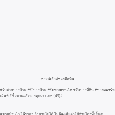
ทาวน์เฮ้าส์ซอยมีสทีน
#รับฝากขายบ้าน #รั[ขายบ้าน #รับขายคอนโด #รับขายที่ดิน #ขายอพาร์ท
เม้นท์ #ซื้อขายอสังหาฯทุกประเภท (ฟรี)#
#ขายบ้านไว ได้ราคา ถ้าขายไม่ได้ ไม่ต้องเสียค่าใช้จ่ายใดๆทั้งสิ้น#