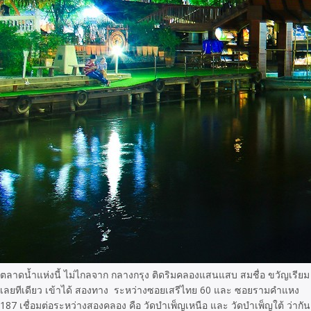
ตลาดน้ำแห่งนี้ ไม่ไกลจาก กลางกรุง ติดริมคลองแสนแสบ สมชื่อ ขวัญเรียม
เลยทีเดียว เข้าได้ สองทาง ระหว่างซอยเสรีไทย 60 และ ซอยรามคำแหง
187 เชื่อมต่อระหว่างสองคลอง คือ วัดบำเพ็ญเหนือ และ วัดบำเพ็ญใต้ ว่ากัน