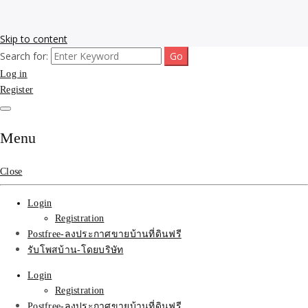
Skip to content
Search for:
รับโพสต์เว็บขายบ้าน อสังหา ทำSEOรายเดือนราคาถูก เน้นติดAI โพสต์
รับจ้างโพสขายบ้าน ติดAI
Log in
ประกาศบ้านที่ดินฟรี SEOขายบ้าน รับจ้างโพสต์บ้านที่ดินติดหน้า1goolge
ราคาถูกที่สุด ฟรีลงประกาศอสังหา รับทำSEOขายสินค้า
Register
Search รับทำSEOรายเดือน
ติดหน้า1google ราคาถูก
Menu
มาก SEOขายของ บ้าน
Close
ที่ดินฟรีประกาศ ที่เดียวใน
Login
เมืองไทย
Registration
Postfree-ลงประกาศขายบ้านที่ดินฟรี
รับโพสบ้าน-โดยบริษัท
Login
Registration
Postfree-ลงประกาศขายบ้านที่ดินฟรี