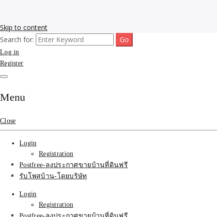
Skip to content
Search for:
รับโพสต์เว็บขายบ้าน อสังหา ทำSEOรายเดือนราคาถูก เน้นติดAI โพสต์
รับจ้างโพสขายบ้าน ติดAI
Log in
ประกาศบ้านที่ดินฟรี SEOขายบ้าน รับจ้างโพสต์บ้านที่ดินติดหน้า1goolge
ราคาถูกที่สุด ฟรีลงประกาศอสังหา รับทำSEOขายสินค้า
Register
Search รับทำSEOรายเดือน
ติดหน้า1google ราคาถูก
Menu
มาก SEOขายของ บ้าน
Close
ที่ดินฟรีประกาศ ที่เดียวใน
Login
เมืองไทย
Registration
Postfree-ลงประกาศขายบ้านที่ดินฟรี
รับโพสบ้าน-โดยบริษัท
Login
Registration
Postfree-ลงประกาศขายบ้านที่ดินฟรี