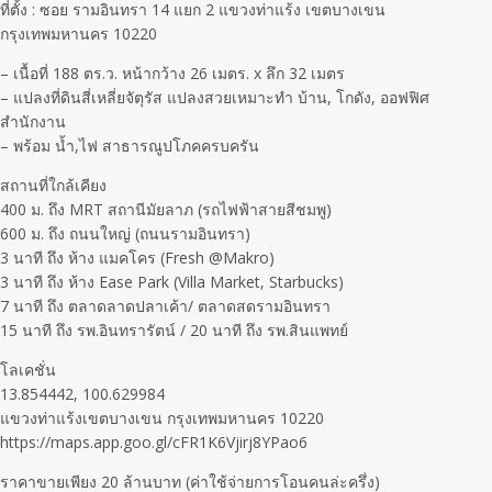
ที่ตั้ง : ซอย รามอินทรา 14 แยก 2 แขวงท่าแร้ง เขตบางเขน
กรุงเทพมหานคร 10220
– เนื้อที่ 188 ตร.ว. หน้ากว้าง 26 เมตร. x ลึก 32 เมตร
– แปลงที่ดินสี่เหลี่ยจัตุรัส แปลงสวยเหมาะทำ บ้าน, โกดัง, ออฟฟิศ
สำนักงาน
– พร้อม น้ำ,ไฟ สาธารณูปโภคครบครัน
สถานที่ใกล้เคียง
400 ม. ถึง MRT สถานีมัยลาภ (รถไฟฟ้าสายสีชมพู)
600 ม. ถึง ถนนใหญ่ (ถนนรามอินทรา)
3 นาที ถึง ห้าง แมคโคร (Fresh @Makro)
3 นาที ถึง ห้าง Ease Park (Villa Market, Starbucks)
7 นาที ถึง ตลาดลาดปลาเค้า/ ตลาดสดรามอินทรา
15 นาที ถึง รพ.อินทรารัตน์ / 20 นาที ถึง รพ.สินแพทย์
โลเคชั่น
13.854442, 100.629984
แขวงท่าแร้งเขตบางเขน กรุงเทพมหานคร 10220
https://maps.app.goo.gl/cFR1K6Vjirj8YPao6
ราคาขายเพียง 20 ล้านบาท (ค่าใช้จ่ายการโอนคนล่ะครึ่ง)