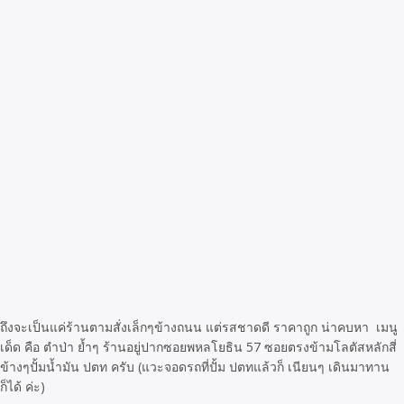
ถึงจะเป็นแค่ร้านตามสั่งเล็กๆข้างถนน แต่รสชาดดี ราคาถูก น่าคบหา เมนู
เด็ด คือ ตำป่า ย้ำๆ ร้านอยู่ปากซอยพหลโยธิน 57 ซอยตรงข้ามโลตัสหลักสี่
ข้างๆปั้มน้ำมัน ปตท ครับ (แวะจอดรถที่ปั้ม ปตทแล้วก็ เนียนๆ เดินมาทาน
ก็ได้ ค่ะ)