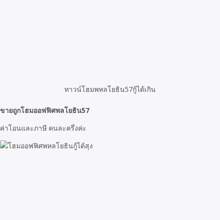
ทาวน์โฮมพหลโยธิน57กู้ได้เกิน
ขายถูกโฮมออฟฟิศพลโยธิน57
ค่าโอนและภาษี คนละครึ่งค่ะ