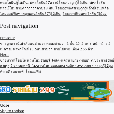
พหลโยธินกู้ได้เกิน
,
พหลโยธิน57ทาวน์โฮมสวยถูกกู้ได้เกิน
,
พหลโยธิน
ทาวน์โฮมขายต่ำกว่าราคาประเมิน
,
โฮมออฟฟิศขายถูกกู้แล้วมีเงินเหลือ
,
โฮมออฟฟิศขายถูกพลหโยธิน57กู้ได้เกิน
,
โฮมออฟฟิศพหลโยธินกู้ได้สุง
Post navigation
Previous:
ขายถูกทาวน์เฮ้าส์ถนนสามวา คลองสามวา 2 ชั้น 20. 5 ตรว. หน้ากว้าง 5
เมตร ม. พาทาโกเนีย3 ถนนสามวา ขายไม่แพง เพียง 2.55 ล้าน
Next:
ขายทาวน์โฮมไพรเวทโฮมธัญบุรี รังสิต-นครนายก27 ซอย1 ต.ประชาธิปัตย์
อ.ธัญบุรี จ.ปทุมธานี ไพรเวทโฮมคลองสอง รังสิต นครนายก ขายถูกกู้ได้สูง
ทำเลดี เหมาะทำโฮมออฟิศ
Close
Skip to toolbar