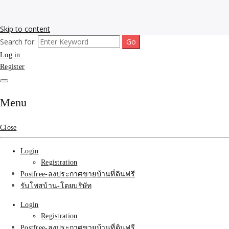
Skip to content
Search for:
รับโพสต์เว็บขายบ้าน อสังหา ทำSEOรายเดือนราคาถูก เน้นติดAI โพสต์
รับจ้างโพสขายบ้าน ติดAI
Log in
ประกาศบ้านที่ดินฟรี SEOขายบ้าน รับจ้างโพสต์บ้านที่ดินติดหน้า1goolge
ราคาถูกที่สุด ฟรีลงประกาศอสังหา รับทำSEOขายสินค้า
Register
Search รับทำSEOรายเดือน
ติดหน้า1google ราคาถูก
Menu
มาก SEOขายของ บ้าน
Close
ที่ดินฟรีประกาศ ที่เดียวใน
Login
เมืองไทย
Registration
Postfree-ลงประกาศขายบ้านที่ดินฟรี
รับโพสบ้าน-โดยบริษัท
Login
Registration
Postfree-ลงประกาศขายบ้านที่ดินฟรี