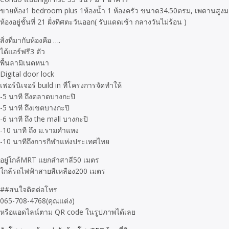
ขายห้อง1 bedroom plus 1ห้องน้ำ 1 ห้องครัว ขนาด34.50ตรม, เพดานสูงม
ห้องอยู่ชั้นที่ 21 ฝั่งทิศตะวันออก( รับแดดเช้า กลางวันไม่ร้อน )
สิ่งที่มากับห้องคือ ….
ได้แอร์ฟรี3 ตัว
พื้นลามิเนตหนา
Digital door lock
เฟอร์นิเจอร์ build in ที่โครงการจัดทำให้
-5 นาที ถึงตลาดบางกะปิ
-5 นาที ถึงเขตบางกะปิ
-6 นาที ถึง the mall บางกะปิ
-10 นาที ถึง ม.รามคำแหง
-10 นาทีถึงการกีฬาแห่งประเทศไทย
อยู่ใกล้MRT แยกลำสาลี50 เมตร
ใกล้รถไฟฟ้าสายสีเหลือง200 เมตร
##สนใจติดต่อโทร
065-708-4768(คุณแต่ง)
หรือแอดไลน์ตาม QR code ในรูปภาพได้เลย