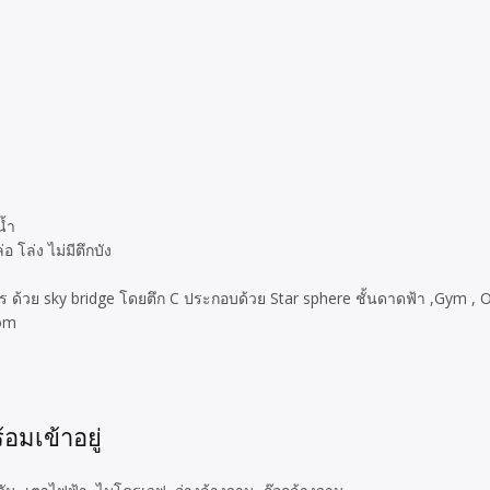
น้ำ
อ โล่ง ไม่มีตึกบัง
 อาคาร ด้วย sky bridge โดยตึก C ประกอบด้วย Star sphere ชั้นดาดฟ้า ,Gym ,
om
มเข้าอยู่