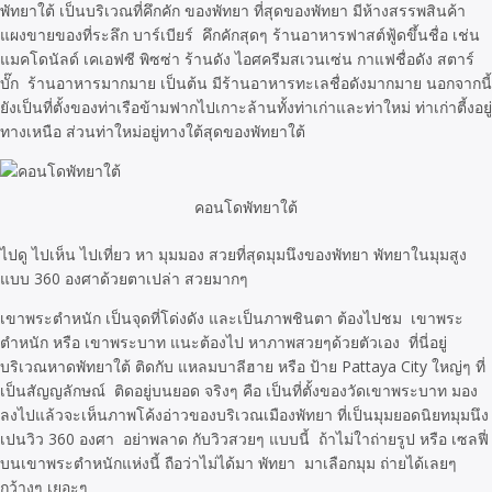
พัทยาใต้ เป็นบริเวณที่คึกคัก ของพัทยา ที่สุดของพัทยา มีห้างสรรพสินค้า
แผงขายของที่ระลึก บาร์เบียร์ คึกคักสุดๆ ร้านอาหารฟาสต์ฟู้ดขึ้นชื่อ เช่น
แมคโดนัลด์ เคเอฟซี พิซซ่า ร้านดัง ไอศครีมสเวนเซ่น กาแฟชื่อดัง สตาร์
บั๊ก ร้านอาหารมากมาย เป็นต้น มีร้านอาหารทะเลชื่อดังมากมาย นอกจากนี้
ยังเป็นที่ตั้งของท่าเรือข้ามฟากไปเกาะล้านทั้งท่าเก่าและท่าใหม่ ท่าเก่าตี้งอยู่
ทางเหนือ ส่วนท่าใหม่อยู่ทางใต้สุดของพัทยาใต้
คอนโดพัทยาใต้
ไปดู ไปเห็น ไปเที่ยว หา มุมมอง สวยที่สุดมุมนึงของพัทยา พัทยาในมุมสูง
แบบ 360 องศาด้วยตาเปล่า สวยมากๆ
เขาพระตำหนัก เป็นจุดที่โด่งดัง และเป็นภาพชินตา ต้องไปชม เขาพระ
ตำหนัก หรือ เขาพระบาท แนะต้องไป หาภาพสวยๆด้วยตัวเอง ที่นี่อยู่
บริเวณหาดพัทยาใต้ ติดกับ แหลมบาลีฮาย หรือ ป้าย Pattaya City ใหญ่ๆ ที่
เป็นสัญญลักษณ์ ติดอยู่บนยอด จริงๆ คือ เป็นที่ตั้งของวัดเขาพระบาท มอง
ลงไปแล้วจะเห็นภาพโค้งอ่าวของบริเวณเมืองพัทยา ที่เป็นมุมยอดนิยทมุมนึง
เปนวิว 360 องศา อย่าพลาด กับวิวสวยๆ แบบนี้ ถ้าไม่ใาถ่ายรูป หรือ เซลฟี่
บนเขาพระตำหนักแห่งนี้ ถือว่าไม่ได้มา พัทยา มาเลือกมุม ถ่ายได้เลยๆ
กว้างๆ เยอะๆ