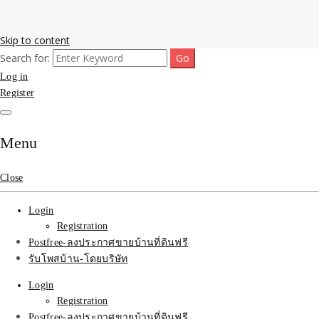
Skip to content
Search for:
รับโพสต์เว็บขายบ้าน อสังหา ทำSEOรายเดือนราคาถูก เน้นติดAI โพสต์
รับจ้างโพสขายบ้าน ติดAI
Log in
ประกาศบ้านที่ดินฟรี SEOขายบ้าน รับจ้างโพสต์บ้านที่ดินติดหน้า1goolge
ราคาถูกที่สุด ฟรีลงประกาศอสังหา รับทำSEOขายสินค้า
Register
Search รับทำSEOรายเดือน
ติดหน้า1google ราคาถูก
Menu
มาก SEOขายของ บ้าน
Close
ที่ดินฟรีประกาศ ที่เดียวใน
Login
เมืองไทย
Registration
Postfree-ลงประกาศขายบ้านที่ดินฟรี
รับโพสบ้าน-โดยบริษัท
Login
Registration
Postfree-ลงประกาศขายบ้านที่ดินฟรี