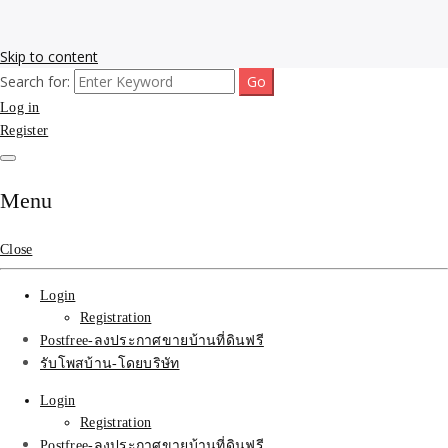
Skip to content
Search for:
รับโพสต์เว็บขายบ้าน อสังหา ทำSEOรายเดือนราคาถูก เน้นติดAI โพสต์
รับจ้างโพสขายบ้าน ติดAI
Log in
ประกาศบ้านที่ดินฟรี SEOขายบ้าน รับจ้างโพสต์บ้านที่ดินติดหน้า1goolge
ราคาถูกที่สุด ฟรีลงประกาศอสังหา รับทำSEOขายสินค้า
Register
Search รับทำSEOรายเดือน
ติดหน้า1google ราคาถูก
Menu
มาก SEOขายของ บ้าน
Close
ที่ดินฟรีประกาศ ที่เดียวใน
Login
เมืองไทย
Registration
Postfree-ลงประกาศขายบ้านที่ดินฟรี
รับโพสบ้าน-โดยบริษัท
Login
Registration
Postfree-ลงประกาศขายบ้านที่ดินฟรี