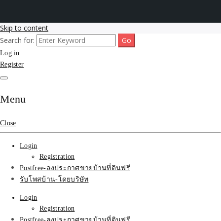
Skip to content
Search for:
รับโพสต์เว็บขายบ้าน อสังหา ทำSEOรายเดือนราคาถูก เน้นติดAI โพสต์
รับจ้างโพสขายบ้าน ติดAI
Log in
ประกาศบ้านที่ดินฟรี SEOขายบ้าน รับจ้างโพสต์บ้านที่ดินติดหน้า1goolge
ราคาถูกที่สุด ฟรีลงประกาศอสังหา รับทำSEOขายสินค้า
Register
Search รับทำSEOรายเดือน
ติดหน้า1google ราคาถูก
Menu
มาก SEOขายของ บ้าน
Close
ที่ดินฟรีประกาศ ที่เดียวใน
Login
เมืองไทย
Registration
Postfree-ลงประกาศขายบ้านที่ดินฟรี
รับโพสบ้าน-โดยบริษัท
Login
Registration
Postfree-ลงประกาศขายบ้านที่ดินฟรี