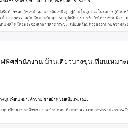
 บ้านหลังริมท้ายซอย (หันหน้าออกทางทิศเหนือ) อยู่ด้านในสุดของโครงการ (ด้
ำ, Fitness, อยู่ใกล้สนามบินสุวรรณภูมิเพียง 5 นาที, ใกล้ทางด่วนเพียง 1
ันเทคโนโลยีพระจอมเกล้าฯลาดกระบัง, เพียบพร้อมด้วยสิ่งอำนวยความสะดวก
รนั่งกินนั่งเล่น, Central Village, Siam Premium Outlets, The Paseo ล
ฟฟิศสำนักงาน บ้านเดี่ยวบางขุนเทียนเหมา
บางขุนเทียนเหมาะค้าขาย ขายบ้านซอยเทียนทะเล20 เหมาะทำร้านอาหาร-ร้