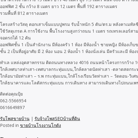
ออฟฟิศ 2 ชั้น กว้าง 8 เมตร ยาว 12 เมตร พื้นที่ 192 ตารางเมตร
รวมพื้นที่ 812 ตารางเมตร
โครงสร้างวัสดุ ตอกเสาเข็มแบบปูพรม รับน้ำหนัก 5 ตัน/ตร.ม หลังคาเมทัลช
ใช้วัสดุเกรด A การใช้งาน พื้นโรงงานสูงกว่าถนน 1 เมตร รถเทรลเลอร์สา
จอดรถได้ 12 คัน
ออฟฟิศชั้น 1 เป็นสำนักงาน มีห้องครัว 1 ห้อง มีห้องน้ำ ชายหญิง มีห้องเก็บ
ชั้น 2 เป็นที่อยู่อาศัย มี 2 ห้อง นอน 2 ห้องน้ำ 1 ห้องนั่งเล่น มีครัวและมี
ทำเล แหล่งอุตสาหกรรม ติดถนนทางหลวง 4016 ถนนหน้าโครงการกว้าง 1
ใกล้เทศบาลท่าเสา-เทศบาลกระทุ่มแบน,ใกล้ตลาดนัดท่าเสา -ตลาดสดกระท
ใกล้อนามัยท่าเสา – ร.พ กระทุ่มแบน,ใกล้โรงเรียนวัดท่าเสา – วัดดอน-วิเ
ใกล้ธนาคารและโลตัสกระทุ่มแบน การเดินทาง สามารถเดินทางไปถนนเ
ติดต่อคุณปุ้ย
062-5566954
0616649897
รับโพสขายบ้าน
|
รับจ้างโพสSEOบ้านที่ดิน
Posted in
ขายบ้านโรงงานโกดัง