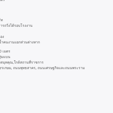
ีท
มารถวิ่งได้รอบโรงงาน
ของ
 ห้องน้ำคนงานแยกส่วนต่างหาก
0 เมตร
ุ่มแบน
ศษสมุทคุณ,ใกล้สถานที่ราชการ
พชรเกษม, ถนนพุทธสาคร, ถนนเศรษฐกิจและถนนพระราม