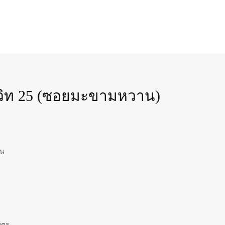
ธวิท 25 (ซอยมะขามหวาน)
าน
มตร